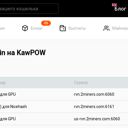
Блог
45
ная
Блоки
Выплаты
Майнер
oin на KawPOW
шар
Сервер
 для GPU
rvn.2miners.com:6060
) для Nicehash
rvn.2miners.com:6161
 для GPU
us-rvn.2miners.com:6060