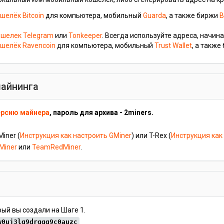
елёк Bitcoin
для компьютера, мобильный
Guarda
, а также биржи
B
шелек Telegram
или
Tonkeeper
. Всегда используйте адреса, начина
шелёк Ravencoin
для компьютера, мобильный
Trust Wallet
, а такж
майнинга
ерсию майнера
, пароль для архива - 2miners.
iner (
Инструкция как настроить GMiner
) или T-Rex (
Инструкция как
Miner
или
TeamRedMiner
.
рый вы создали на Шаге 1.
w0uj3lg9drgqq9c0auzc