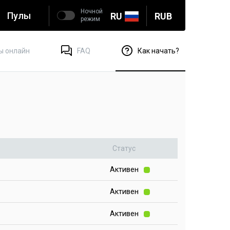
Ночной
Пулы
RU
RUB
режим
ы онлайн
FAQ
Как начать?
Статус
Активен
Активен
Активен