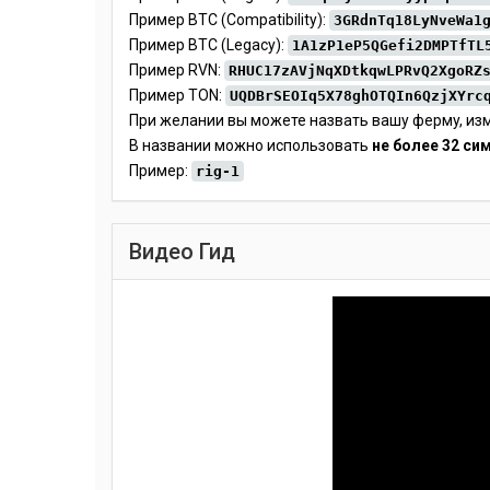
Пример BTC (Compatibility):
3GRdnTq18LyNveWa1
Пример BTC (Legacy):
1A1zP1eP5QGefi2DMPTfTL
Пример RVN:
RHUC17zAVjNqXDtkqwLPRvQ2XgoRZ
Пример TON:
UQDBrSEOIq5X78ghOTQIn6QzjXYrc
При желании вы можете назвать вашу ферму, изм
В названии можно использовать
не более 32 си
Пример:
rig-1
Видео Гид