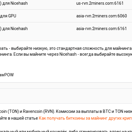
) для Nicehash
us-rvn.2miners.com:6161
 для GPU
asia-rvn.2miners.com:6060
) для Nicehash
asia-rvn.2miners.com:6161
ать - выбирайте низкую, это стандартная сложность для майнинг
йнинга. Если вы майните через Nicehash - всегда выбирайте высок
KawPOW
coin (TON) и Ravencoin (RVN). Комиссии за выплаты в BTC и TON низ
айте в нашей статье
Как получать биткоины за майнинг других кри
окальный или мобильный кошелёк, либо сгенерировать адрес на к