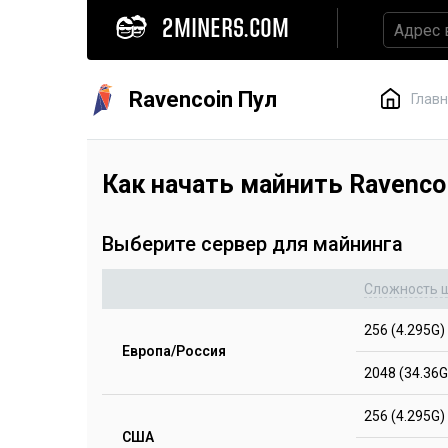
2MINERS.COM
Ravencoin Пул
Глав
Как начать майнить Ravenc
Выберите сервер для майнинга
Сложность 
256 (4.295G)
Европа/Россия
2048 (34.36G
256 (4.295G)
США