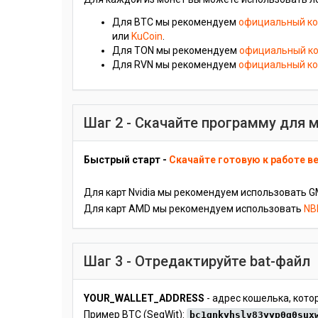
Для BTC мы рекомендуем
официальный кош
или
KuCoin
.
Для TON мы рекомендуем
официальный ко
Для RVN мы рекомендуем
официальный ко
Шаг 2 - Скачайте программу для 
Быстрый старт -
Скачайте готовую к работе в
Для карт Nvidia мы рекомендуем использовать GM
Для карт AMD мы рекомендуем использовать
NB
Шаг 3 - Отредактируйте bat-файл
YOUR_WALLET_ADDRESS
- адрес кошелька, кото
Пример BTC (SegWit):
bc1qnkyhslv83yyp0q0sux