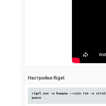
Настройки Rigel:
rigel.exe -a kawpow --coin rvn -o strat
pause