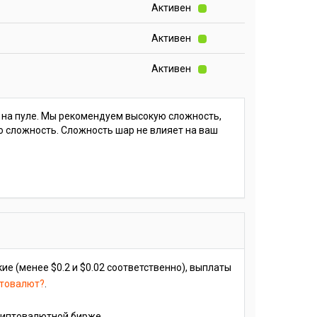
Активен
Активен
Активен
а на пуле. Мы рекомендуем высокую сложность,
ую сложность. Сложность шар не влияет на ваш
кие (менее $0.2 и $0.02 соответственно), выплаты
птовалют?
.
риптовалютной бирже.