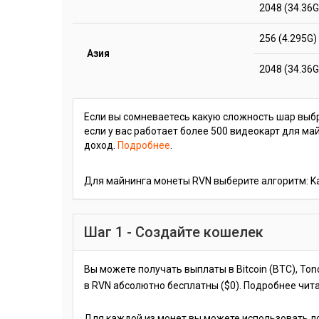
2048 (34.36G
256 (4.295G)
Азия
2048 (34.36G
Если вы сомневаетесь какую сложность шар выбр
если у вас работает более 500 видеокарт для ма
доход.
Подробнее
.
Для майнинга монеты RVN выберите алгоритм: 
Шаг 1 - Создайте кошелек
Вы можете получать выплаты в Bitcoin (BTC), Ton
в RVN абсолютно бесплатны ($0). Подробнее чит
Для каждой из монет вы можете использовать л