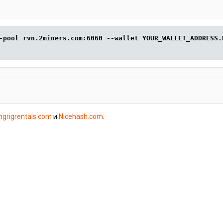
-pool rvn.2miners.com:6060 --wallet YOUR_WALLET_ADDRESS.
ngrigrentals.com
и
Nicehash.com
.