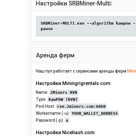
Настройки SRBMiner-Multi:
SRBMiner-MULTI.exe --algorithm kawpow -
pause
Аренда ферм
Наш пул работает с сервисами аренды ферм
Mini
Настройки Miningrigrentals.com:
Name:
2Miners RVN
Type:
KawPOW (RVN)
Pool Host:
rvn.2miners.com:6060
Workername (-u):
YOUR_WALLET_ADDRESS
Password (-p):
x
Настройки Nicehash.com: