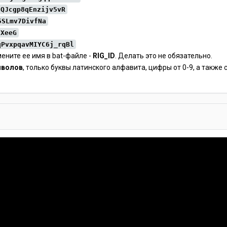
gQJcgp8qEnzijv5vR
5SLmv7DivfNa
sXeeG
qPvxpqavMIYC6j_rqBl
ените ее имя в bat-файле -
RIG_ID
. Делать это не обязательно.
мволов
, только буквы латинского алфавита, цифры от 0-9, а также си