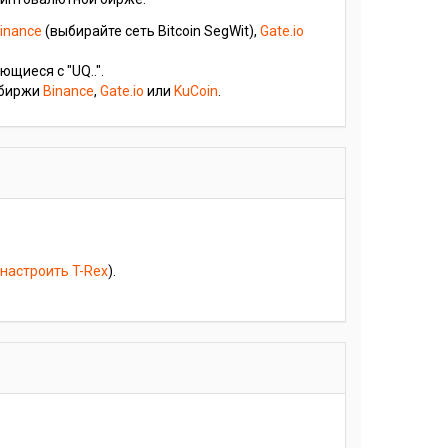
inance
(выбирайте сеть Bitcoin SegWit),
Gate.io
ющиеся с "UQ..".
е биржи
Binance
,
Gate.io
или
KuCoin
.
 настроить T-Rex
).