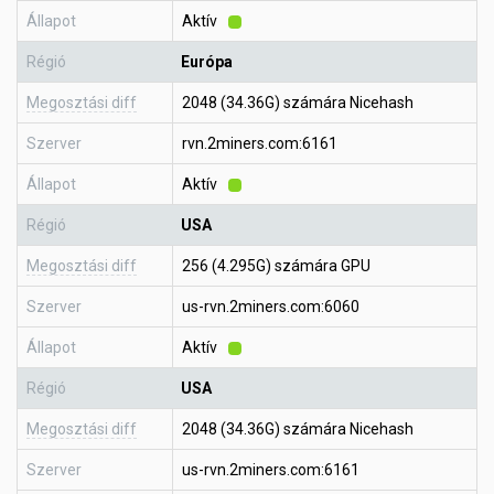
Állapot
Aktív
Régió
Európa
Megosztási diff
2048 (34.36G) számára Nicehash
Szerver
rvn.2miners.com:6161
Állapot
Aktív
Régió
USA
Megosztási diff
256 (4.295G) számára GPU
Szerver
us-rvn.2miners.com:6060
Állapot
Aktív
Régió
USA
Megosztási diff
2048 (34.36G) számára Nicehash
Szerver
us-rvn.2miners.com:6161