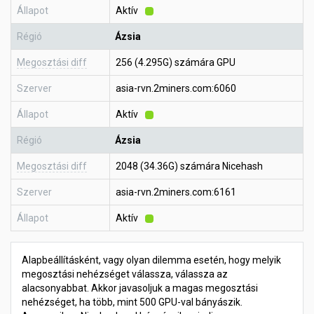
Állapot
Aktív
Régió
Ázsia
Megosztási diff
256 (4.295G) számára GPU
Szerver
asia-rvn.2miners.com:6060
Állapot
Aktív
Régió
Ázsia
Megosztási diff
2048 (34.36G) számára Nicehash
Szerver
asia-rvn.2miners.com:6161
Állapot
Aktív
Alapbeállításként, vagy olyan dilemma esetén, hogy melyik
megosztási nehézséget válassza, válassza az
alacsonyabbat. Akkor javasoljuk a magas megosztási
nehézséget, ha több, mint 500 GPU-val bányászik.