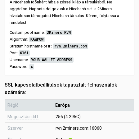
A Nicehash időnként hibajelzéssel kilép a társulásból. Ne
aggódjon. Naponta dolgozunk a Nicehash-sel. a 2Miners
hivatalosan támogatott Nicehash társulás. Kérem, folytassa a
rendelést.
Custom pool name:
2Miners RVN
Algorithm:
KAWPOW
Stratum hostname or IP:
rvn.2miners.com
Port:
6161
Username:
YOUR_WALLET_ADDRESS
Password:
x
SSL kapcsolatbeállítások tapasztalt felhasználók
számára:
Régió
Európa
Megosztási diff
256 (4.295G)
Szerver
rvn.2miners.com:16060