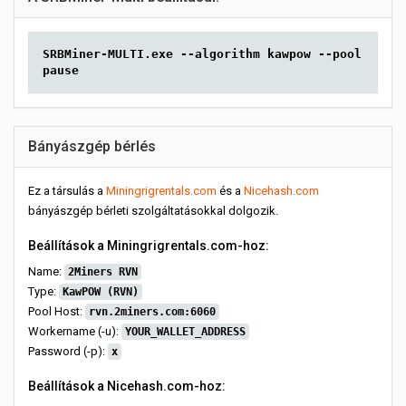
SRBMiner-MULTI.exe --algorithm kawpow --pool rvn.2
pause
Bányászgép bérlés
Ez a társulás a
Miningrigrentals.com
és a
Nicehash.com
bányászgép bérleti szolgáltatásokkal dolgozik.
Beállítások a Miningrigrentals.com-hoz:
Name:
2Miners RVN
Type:
KawPOW (RVN)
Pool Host:
rvn.2miners.com:6060
Workername (-u):
YOUR_WALLET_ADDRESS
Password (-p):
x
Beállítások a Nicehash.com-hoz: