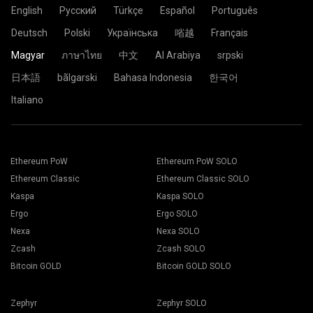
English
Русский
Türkçe
Español
Português
Deutsch
Polski
Українська
㗂越
Français
Magyar
ภาษาไทย
中文
Al Arabiya
srpski
日本語
bãlgarski
Bahasa Indonesia
한국어
Italiano
Ethereum PoW
Ethereum PoW SOLO
Ethereum Classic
Ethereum Classic SOLO
Kaspa
Kaspa SOLO
Ergo
Ergo SOLO
Nexa
Nexa SOLO
Zcash
Zcash SOLO
Bitcoin GOLD
Bitcoin GOLD SOLO
Zephyr
Zephyr SOLO