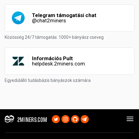
Telegram támogatási chat
@chat2miners
Közösség 24/7 támogatás: 1000+ bányász cseveg
Információs Pult
helpdesk.2miners.com
Egyedülálló tudásbázis bányászok számára
2MINERS.COM