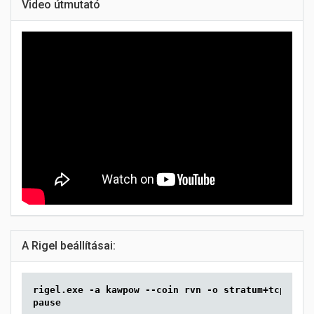
Video útmutató
A Rigel beállításai:
rigel.exe -a kawpow --coin rvn -o stratum+tcp://rv
pause