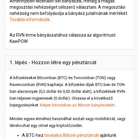
Amennyiben Nicehash-sel bányászik, mindig a magas
megosztási nehézséget célszerű választani. A megosztási
nehézség nem befolyásolja a bányász jutalmának mértékét.
További információk
.
Az RVN érme bányászatához válassza az algoritmust:
KawPOW
1. lépés - Hozzon létre egy pénztárcát
A kifizetéseket Bitcoinban (BTC) és Toncoinban (TON) vagy
Ravencoinban (RVN) kaphatja. A kifizetési díjak BTC-ben és TON-
ban alacsonyak (0,2 dollár és 0,02 dollár alatt), a kifizetések RVN-
ben teljesen ingyenesek (0 dollár). Olvassa el a következő
bejegyzésünket:
Kérjen bitcoinban az Altcoin bányászatért
.
Minden egyes érméhez használhat asztali vagy mobiltárcát, vagy
létrehozhat egy címet egy kriptotőzsdén.
A BTC-hez
hivatalos Bitcoin pénztárcát
ajánlunk