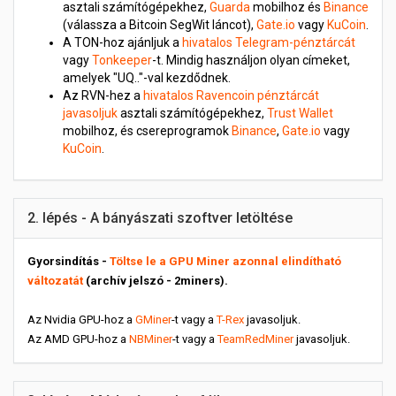
asztali számítógépekhez,
Guarda
mobilhoz és
Binance
(válassza a Bitcoin SegWit láncot),
Gate.io
vagy
KuCoin
.
A TON-hoz ajánljuk a
hivatalos Telegram-pénztárcát
vagy
Tonkeeper
-t. Mindig használjon olyan címeket,
amelyek "UQ.."-val kezdődnek.
Az RVN-hez a
hivatalos Ravencoin pénztárcát
javasoljuk
asztali számítógépekhez,
Trust Wallet
mobilhoz, és csereprogramok
Binance
,
Gate.io
vagy
KuCoin
.
2. lépés - A bányászati szoftver letöltése
Gyorsindítás -
Töltse le a GPU Miner azonnal elindítható
változatát
(archív jelszó - 2miners).
Az Nvidia GPU-hoz a
GMiner
-t vagy a
T-Rex
javasoljuk.
Az AMD GPU-hoz a
NBMiner
-t vagy a
TeamRedMiner
javasoljuk.