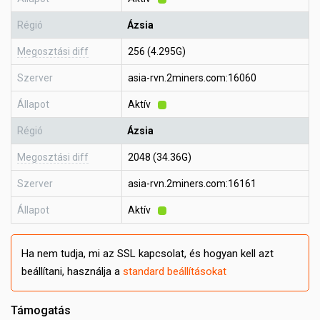
Régió
Ázsia
Megosztási diff
256 (4.295G)
Szerver
asia-rvn.2miners.com:16060
Állapot
Aktív
Régió
Ázsia
Megosztási diff
2048 (34.36G)
Szerver
asia-rvn.2miners.com:16161
Állapot
Aktív
Ha nem tudja, mi az SSL kapcsolat, és hogyan kell azt
beállítani, használja a
standard beállításokat
Támogatás