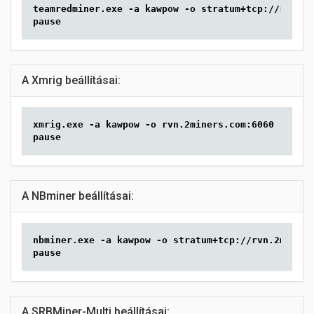
teamredminer.exe -a kawpow -o stratum+tcp://rvn.2m
pause
A Xmrig beállításai:
xmrig.exe -a kawpow -o rvn.2miners.com:6060 -u YOU
pause
A NBminer beállításai:
nbminer.exe -a kawpow -o stratum+tcp://rvn.2miners
pause
A SRBMiner-Multi beállításai: