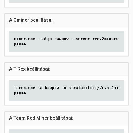
A Gminer beállításai:
miner.exe --algo kawpow --server rvn.2miners.com:6
pause
A T-Rex beállításai:
t-rex.exe -a kawpow -o stratum+tcp://rvn.2miners.c
pause
A Team Red Miner beállításai: