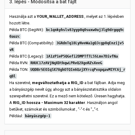
3. lépés - Módosítsa a bat fájlt
Használja azt a
YOUR_WALLET_ADDRESS
, melyet az 1. lépésben
hozott létre.
Példa BTC (SegWit):
bc1qnkyhslv83yyp0q0suxw0uj3lg9drgqq9c
0auzc
Példa BTC (Compatibility):
3GRdnTq18LyNveWa1gQJcgp8qEnzijv5
vR
Példa BTC (Legacy):
1A1zP1eP5QGefi2DMPTfTL5SLmv7DivfNa
Példa RVN:
RHUC17zAVjNqXDtkqwLPRvQ2XgoRZsXeeG
Példa TON:
UQDBrSEOIq5X78ghOTQIn6QzjXYrcqPvxpqavMIYC6j_r
qBl
Ha szeretné,
megváltoztathatja a RIG_ID
a bat fájlban. Adja meg
a bányászgép nevét úgy, ahogy azt a bányászstatisztika oldalon
szerepeltetni szeretné. Ez a mező nem kötelező. Üresen hagyhatja.
A
RIG_ID hossza - Maximum 32 karakter
. Használjon angol
betűket, számokat és szimbólumokat , "-"-t és "_"-t.
Például:
bányászgép-1