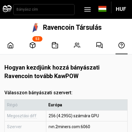
HUF
Ravencoin Társulás
53
Hogyan kezdjünk hozzá bányászati
Ravencoin tovább KawPOW
Válasszon bányászati szervert:
Régió
Európa
Megosztási diff
256 (4.295G) számára GPU
Szerver
rvn.2miners.com:6060