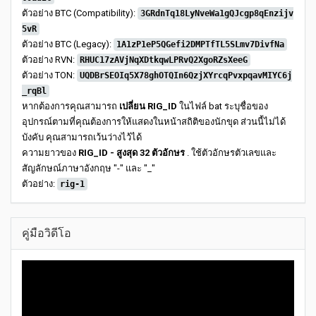
ตัวอย่าง BTC (Compatibility):
3GRdnTq18LyNveWa1gQJcgp8qEnzijv
5vR
ตัวอย่าง BTC (Legacy):
1A1zP1eP5QGefi2DMPTfTL5SLmv7DivfNa
ตัวอย่าง RVN:
RHUC17zAVjNqXDtkqwLPRvQ2XgoRZsXeeG
ตัวอย่าง TON:
UQDBrSEOIq5X78ghOTQIn6QzjXYrcqPvxpqavMIYC6j
_rqBl
หากต้องการคุณสามารถ
เปลี่ยน RIG_ID
ในไฟล์ bat ระบุชื่อของ
อุปกรณ์ตามที่คุณต้องการให้แสดงในหน้าสถิติของนักขุด ส่วนนี้ไม่ได้
บังคับ คุณสามารถเว้นว่างไว้ได้
ความยาวของ
RIG_ID - สูงสุด 32 ตัวอักษร
. ใช้ตัวอักษรตัวเลขและ
สัญลักษณ์ภาษาอังกฤษ "-" และ "_"
ตัวอย่าง:
rig-1
คู่มือวิดีโอ