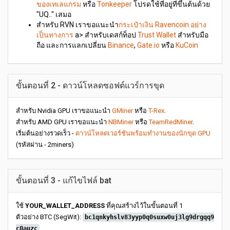
ของเทเลแกรม
หรือ
Tonkeeper
โปรดใช้ที่อยู่ที่ขึ้นต้นด้วย
"UQ.." เสมอ
สำหรับ RVN เราขอแนะนำ
กระเป๋าเงิน Ravencoin อย่าง
เป็นทางการ
a> สำหรับเดสก์ท็อป
Trust Wallet
สำหรับมือ
ถือ และการแลกเปลี่ยน
Binance
,
Gate.io
หรือ
KuCoin
ขั้นตอนที่ 2 - ดาวน์โหลดซอฟต์แวร์การขุด
สำหรับ Nvidia GPU เราขอแนะนำ
GMiner
หรือ
T-Rex
.
สำหรับ AMD GPU เราขอแนะนำ
NBMiner
หรือ
TeamRedMiner
.
เริ่มต้นอย่างรวดเร็ว -
ดาวน์โหลดเวอร์ชันพร้อมทำงานของนักขุด GPU
(รหัสผ่าน - 2miners)
ขั้นตอนที่ 3 - แก้ไขไฟล์ bat
ใช้
YOUR_WALLET_ADDRESS
ที่คุณสร้างไว้ในขั้นตอนที่ 1
ตัวอย่าง BTC (SegWit):
bc1qnkyhslv83yyp0q0suxw0uj3lg9drgqq9
c0auzc