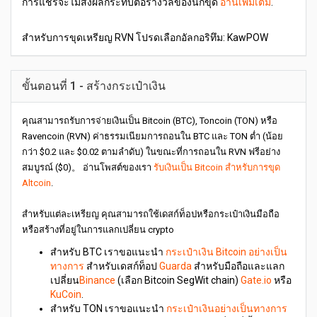
การแชร์จะไม่ส่งผลกระทบต่อรางวัลของนักขุด
อ่านเพิ่มเติม
.
สำหรับการขุดเหรียญ RVN โปรดเลือกอัลกอริทึม: KawPOW
ขั้นตอนที่ 1 - สร้างกระเป๋าเงิน
คุณสามารถรับการจ่ายเงินเป็น Bitcoin (BTC), Toncoin (TON) หรือ
Ravencoin (RVN) ค่าธรรมเนียมการถอนใน BTC และ TON ต่ำ (น้อย
กว่า $0.2 และ $0.02 ตามลำดับ) ในขณะที่การถอนใน RVN ฟรีอย่าง
สมบูรณ์ ($0)。 อ่านโพสต์ของเรา
รับเงินเป็น Bitcoin สำหรับการขุด
Altcoin
.
สำหรับแต่ละเหรียญ คุณสามารถใช้เดสก์ท็อปหรือกระเป๋าเงินมือถือ
หรือสร้างที่อยู่ในการแลกเปลี่ยน crypto
สำหรับ BTC เราขอแนะนำ
กระเป๋าเงิน Bitcoin อย่างเป็น
ทางการ
สำหรับเดสก์ท็อป
Guarda
สำหรับมือถือและแลก
เปลี่ยน
Binance
(เลือก Bitcoin SegWit chain)
Gate.io
หรือ
KuCoin
.
สำหรับ TON เราขอแนะนำ
กระเป๋าเงินอย่างเป็นทางการ