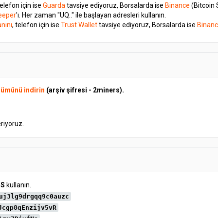
telefon için ise
Guarda
tavsiye ediyoruz, Borsalarda ise
Binance
(Bitcoin 
eeper
'ı. Her zaman "UQ.." ile başlayan adresleri kullanın.
nını
, telefon için ise
Trust Wallet
tavsiye ediyoruz, Borsalarda ise
Binan
rümünü indirin
(arşiv şifresi - 2miners).
riyoruz.
SS
kullanın.
uj3lg9drgqq9c0auzc
Jcgp8qEnzijv5vR