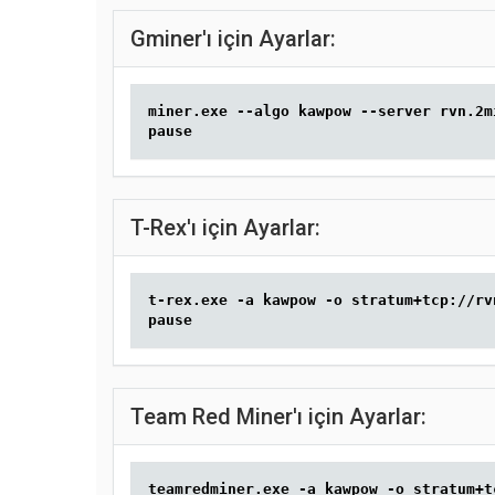
Gminer'ı için Ayarlar:
miner.exe --algo kawpow --server rvn.2m
pause
T-Rex'ı için Ayarlar:
t-rex.exe -a kawpow -o stratum+tcp://rv
pause
Team Red Miner'ı için Ayarlar:
teamredminer.exe -a kawpow -o stratum+t