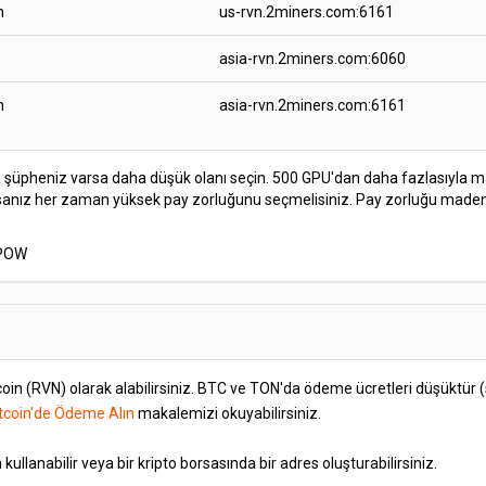
h
us-rvn.2miners.com:6161
asia-rvn.2miners.com:6060
h
asia-rvn.2miners.com:6161
 şüpheniz varsa daha düşük olanı seçin. 500 GPU'dan daha fazlasıyla m
rsanız her zaman yüksek pay zorluğunu seçmelisiniz. Pay zorluğu madenc
wPOW
n (RVN) olarak alabilirsiniz. BTC ve TON'da ödeme ücretleri düşüktür (s
Bitcoin'de Ödeme Alın
makalemizi okuyabilirsiniz.
kullanabilir veya bir kripto borsasında bir adres oluşturabilirsiniz.