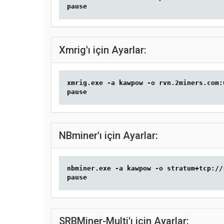
pause
Xmrig'ı için Ayarlar:
xmrig.exe -a kawpow -o rvn.2miners.com:
pause
NBminer'ı için Ayarlar:
nbminer.exe -a kawpow -o stratum+tcp://
pause
SRBMiner-Multi'ı için Ayarlar: