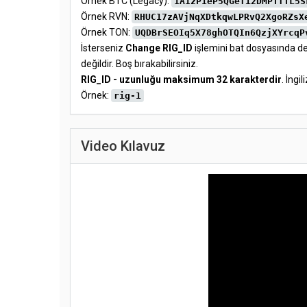
Örnek BTC (Legacy):
1A1zP1eP5QGefi2DMPTfTL5S
Örnek RVN:
RHUC17zAVjNqXDtkqwLPRvQ2XgoRZsX
Örnek TON:
UQDBrSEOIq5X78ghOTQIn6QzjXYrcqP
İsterseniz
Change RIG_ID
işlemini bat dosyasında değ
değildir. Boş bırakabilirsiniz.
RIG_ID - uzunluğu maksimum 32 karakterdir
. İngi
Örnek:
rig-1
Video Kılavuz