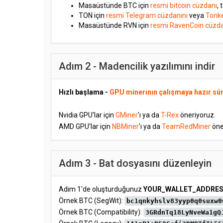
Masaüstünde BTC için
resmi bitcoin cüzdanı
, 
TON için
resmi Telegram cüzdanını
veya
Tonk
Masaüstünde RVN için
resmi RavenCoin cüzda
Adım 2 - Madencilik yazılımını indir
Hızlı başlama -
GPU minerının çalışmaya hazır sü
Nvidia GPU'lar için
GMiner
'ı ya da
T-Rex
öneriyoruz.
AMD GPU'lar için
NBMiner
'ı ya da
TeamRedMiner
öne
Adım 3 - Bat dosyasını düzenleyin
Adım 1'de oluşturduğunuz
YOUR_WALLET_ADDRE
Örnek BTC (SegWit):
bc1qnkyhslv83yyp0q0suxw0
Örnek BTC (Compatibility):
3GRdnTq18LyNveWa1gQ