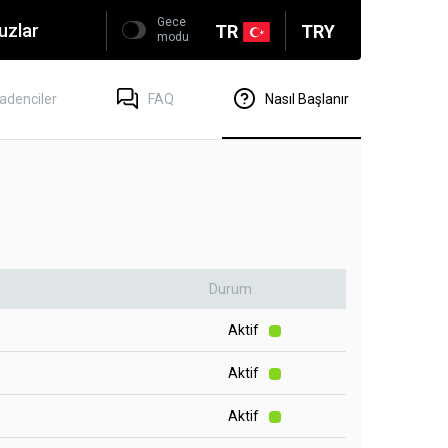
Gece
uzlar
TR
TRY
modu
adenciler
FAQ
Nasıl Başlanır
Durum
Aktif
Aktif
Aktif