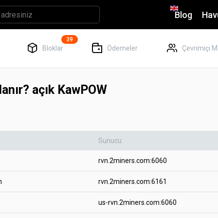
Blog
Hav
39
Bloklar
Ödemeler
Çevrimiçi M
şlanır? açık KawPOW
Sunucu
rvn.2miners.com:6060
h
rvn.2miners.com:6161
us-rvn.2miners.com:6060