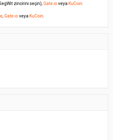
SegWit zincirini seçin),
Gate.io
veya
KuCoin
.
ce
,
Gate.io
veya
KuCoin
.