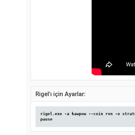
Rigel'ı için Ayarlar:
rigel.exe -a kawpow --coin rvn -o strat
pause