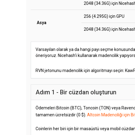
2048 (34.36G) için Nicehas
256 (4.295G) için GPU
Asya
2048 (34.36G) için Nicehas
Varsayılan olarak ya da hangi payı seçme konusunda
öneriyoruz. Nicehash'i kullanarak madencilik yapıyo
RVN jetonunu madencilik için algoritmayı seçin: Ka
Adım 1 - Bir cüzdan oluşturun
Ödemeleri Bitcoin (BTC), Toncoin (TON) veya Ravencoi
tamamen ücretsizdir (0 $).
Altcoin Madenciliği için 
Coinlerin her biri için bir masaüstü veya mobil cüzdan 