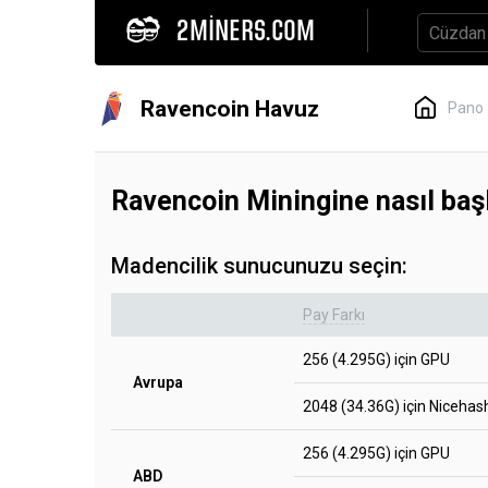
2MINERS.COM
Ravencoin Havuz
Pano
Ravencoin Miningine nasıl ba
Madencilik sunucunuzu seçin:
Pay Farkı
256 (4.295G) için GPU
Avrupa
2048 (34.36G) için Nicehas
256 (4.295G) için GPU
ABD