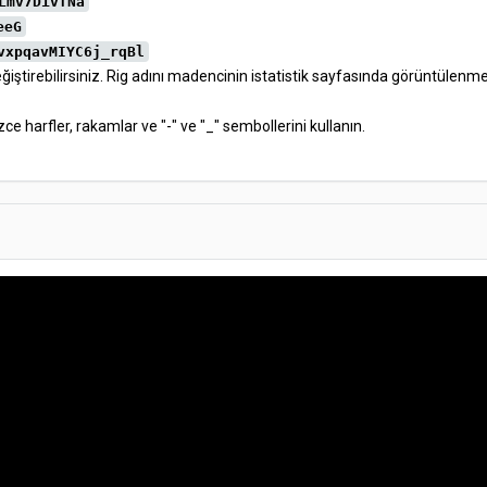
Lmv7DivfNa
eeG
vxpqavMIYC6j_rqBl
iştirebilirsiniz. Rig adını madencinin istatistik sayfasında görüntülenmesi
lizce harfler, rakamlar ve "-" ve "_" sembollerini kullanın.