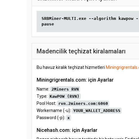
SRBMiner-MULTI.exe --algorithm kawpow -
pause
Madencilik teçhizat kiralamaları
Bu havuz kiralık teçhizat hizmetleri
Miningrigrentals
Miningrigrentals.com: için Ayarlar
Name:
2Miners RVN
Type:
KawPOW (RVN)
Pool Host:
rvn.2miners.com:6060
Workername (-u):
YOUR_WALLET_ADDRESS
Password (-p):
x
Nicehash.com: için Ayarlar