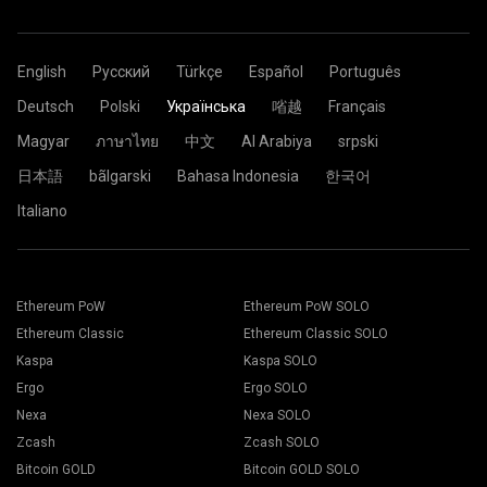
English
Русский
Türkçe
Español
Português
Deutsch
Polski
Українська
㗂越
Français
Magyar
ภาษาไทย
中文
Al Arabiya
srpski
日本語
bãlgarski
Bahasa Indonesia
한국어
Italiano
Ethereum PoW
Ethereum PoW SOLO
Ethereum Classic
Ethereum Classic SOLO
Kaspa
Kaspa SOLO
Ergo
Ergo SOLO
Nexa
Nexa SOLO
Zcash
Zcash SOLO
Bitcoin GOLD
Bitcoin GOLD SOLO