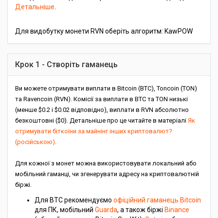
Детальніше
.
Для видобутку монети RVN оберіть алгоритм: KawPOW
Крок 1 - Створіть гаманець
Ви можете отримувати виплати в Bitcoin (BTC), Toncoin (TON)
та Ravencoin (RVN). Комісії за виплати в BTC та TON низькі
(менше $0.2 і $0.02 відповідно), виплати в RVN абсолютно
безкоштовні ($0). Детальніше про це читайте в матеріалі
Як
отримувати біткоїни за майнінг інших криптовалют?
(російською)
.
Для кожної з монет можна використовувати локальний або
мобільний гаманці, чи згенерувати адресу на криптовалютній
біржі.
Для BTC рекомендуємо
офіційний гаманець Bitcoin
для ПК, мобільний
Guarda
, а також біржі
Binance