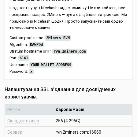
Іноді тест пулу в Nicehash видає помилку. Не хвилюйтесь, все
прекрасно працює. 2Miners — пул з офіційною підтримкою. Ми
працюємо із Nicehash щодня. Просто запускайте свій ордер
та починайте майнити.
Custom pool name:
2Miners RVN
Algorithm:
KAWPOW
Stratum hostname or IP:
rvn.2miners.com
Port:
6161
Username:
YOUR_WALLET_ADDRESS
Password:
x
Налаштування SSL з'єднання для досвідчених
користувачів:
Регіон
Європа/Росія
Складність шар
256 (4.295G)
Сервер
rvn.2miners.com:16060