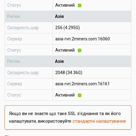
Статус
Активний
Регіон
Азія
Складність шар
256 (4.295G)
Сервер
asia-rvn.2miners.com:16060
Статус
Активний
Регіон
Азія
Складність шар
2048 (34.36G)
Сервер
asia-rvn.2miners.com:16161
Статус
Активний
Якщо ви не знаєте що таке SSL з'єднання та як його
налаштувати, використовуйте
стандартні налаштування