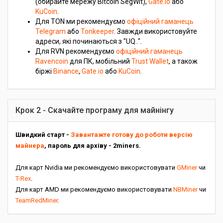
(обирайте мережу Bitcoin SegWit),
Gate.io
або
KuCoin
.
Для TON ми рекомендуємо
офіційний гаманець
Telegram
або
Tonkeeper
. Завжди використовуйте
адреси, які починаються з "UQ..".
Для RVN рекомендуємо
офіційний гаманець
Ravencoin
для ПК, мобільний
Trust Wallet
, а також
біржі
Binance
,
Gate.io
або
KuCoin
.
Крок 2 - Скачайте програму для майнінгу
Швидкий старт -
Завантажте готову до роботи версію
майнера
, пароль для архіву - 2miners.
Для карт Nvidia ми рекомендуємо використовувати
GMiner
чи
T-Rex
.
Для карт AMD ми рекомендуємо використовувати
NBMiner
чи
TeamRedMiner
.