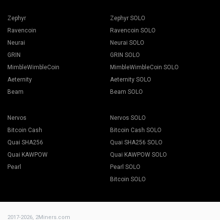
Zephyr
Zephyr SOLO
Ravencoin
Ravencoin SOLO
Neurai
Neurai SOLO
GRIN
GRIN SOLO
MimbleWimbleCoin
MimbleWimbleCoin SOLO
Aeternity
Aeternity SOLO
Beam
Beam SOLO
Nervos
Nervos SOLO
Bitcoin Cash
Bitcoin Cash SOLO
Quai SHA256
Quai SHA256 SOLO
Quai KAWPOW
Quai KAWPOW SOLO
Pearl
Pearl SOLO
Bitcoin SOLO
2017-2026,
2Miners.com