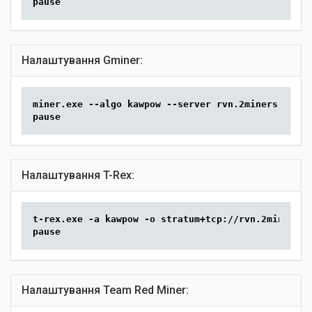
pause
Налаштування Gminer:
miner.exe --algo kawpow --server rvn.2miners.com:6
pause
Налаштування T-Rex:
t-rex.exe -a kawpow -o stratum+tcp://rvn.2miners.c
pause
Налаштування Team Red Miner: