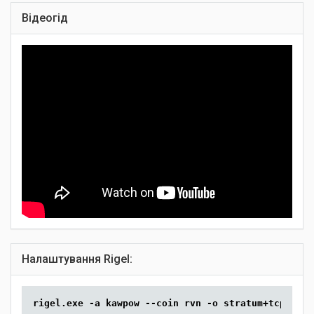
Відеогід
Налаштування Rigel:
rigel.exe -a kawpow --coin rvn -o stratum+tcp://rv