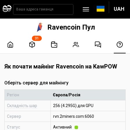
UAH
Ravencoin Пул
31
Як почати майнінг Ravencoin на KawPOW
Оберіть сервер для майнінгу
Регіон
Європа/Росія
Складність шар
256 (4.295G) для GPU
Сервер
rvn.2miners.com:6060
Статус
Активний