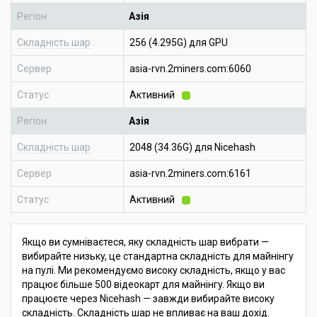
Регіон
Азія
Складність шар
256 (4.295G) для GPU
Сервер
asia-rvn.2miners.com:6060
Статус
Активний
Регіон
Азія
Складність шар
2048 (34.36G) для Nicehash
Сервер
asia-rvn.2miners.com:6161
Статус
Активний
Якщо ви сумніваєтеся, яку складність шар вибрати —
вибирайте низьку, це стандартна складність для майнінгу
на пулі. Ми рекомендуємо високу складність, якщо у вас
працює більше 500 відеокарт для майнінгу. Якщо ви
працюєте через Nicehash — завжди вибирайте високу
складність. Складність шар не впливає на ваш дохід.