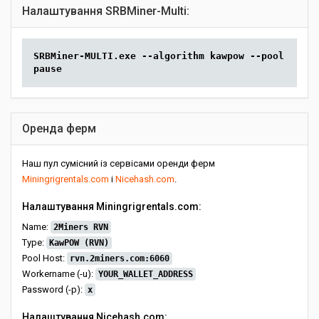
Налаштування SRBMiner-Multi:
SRBMiner-MULTI.exe --algorithm kawpow --pool rvn.2
pause
Оренда ферм
Наш пул сумісний із сервісами оренди ферм
Miningrigrentals.com
і
Nicehash.com
.
Налаштування Miningrigrentals.com:
Name:
2Miners RVN
Type:
KawPOW (RVN)
Pool Host:
rvn.2miners.com:6060
Workername (-u):
YOUR_WALLET_ADDRESS
Password (-p):
x
Налаштування Nicehash.com: