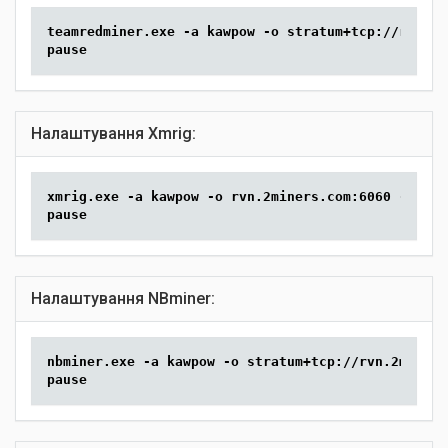
teamredminer.exe -a kawpow -o stratum+tcp://rvn.2m
pause
Налаштування Xmrig:
xmrig.exe -a kawpow -o rvn.2miners.com:6060 -u YOU
pause
Налаштування NBminer:
nbminer.exe -a kawpow -o stratum+tcp://rvn.2miners
pause