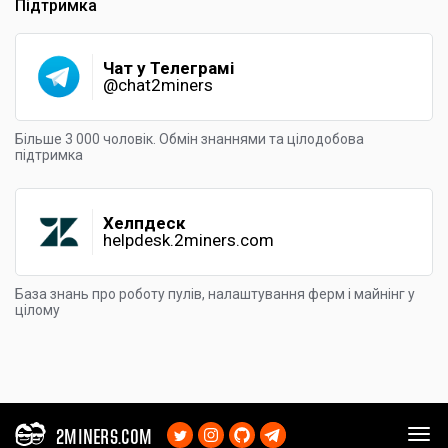
Підтримка
Чат у Телеграмі
@chat2miners
Більше 3 000 чоловік. Обмін знаннями та цілодобова
підтримка
Хелпдеск
helpdesk.2miners.com
База знань про роботу пулів, налаштування ферм і майнінг у
цілому
2MINERS.COM