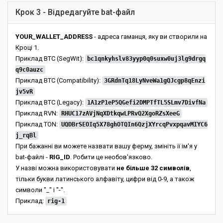
Крок 3 - Відредагуйте bat-файл
YOUR_WALLET_ADDRESS
- адреса гаманця, яку ви створили на
Кроці 1.
Приклад BTC (SegWit):
bc1qnkyhslv83yyp0q0suxw0uj3lg9drgq
q9c0auzc
Приклад BTC (Compatibility):
3GRdnTq18LyNveWa1gQJcgp8qEnzi
jv5vR
Приклад BTC (Legacy):
1A1zP1eP5QGefi2DMPTfTL5SLmv7DivfNa
Приклад RVN:
RHUC17zAVjNqXDtkqwLPRvQ2XgoRZsXeeG
Приклад TON:
UQDBrSEOIq5X78ghOTQIn6QzjXYrcqPvxpqavMIYC6
j_rqBl
При бажанні ви можете назвати вашу ферму, змініть її ім'я у
bat-файлі -
RIG_ID
. Робити це необов'язково.
У назві можна використовувати
не більше 32 символів
,
тільки букви латинського алфавіту, цифри від 0-9, а також
символи "_" і "-".
Приклад:
rig-1