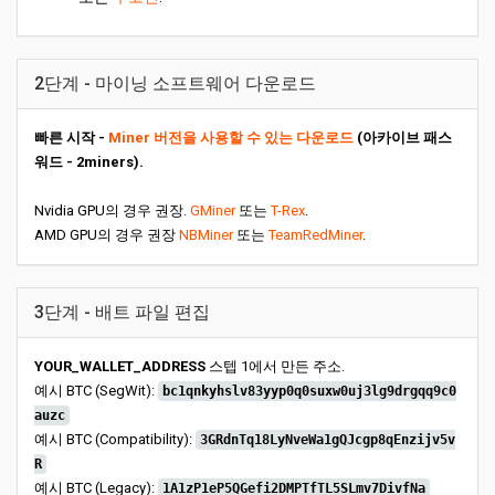
2단계 - 마이닝 소프트웨어 다운로드
빠른 시작 -
Miner 버전을 사용할 수 있는 다운로드
(아카이브 패스
워드 - 2miners).
Nvidia GPU의 경우 권장.
GMiner
또는
T-Rex
.
AMD GPU의 경우 권장
NBMiner
또는
TeamRedMiner
.
3단계 - 배트 파일 편집
YOUR_WALLET_ADDRESS
스텝 1에서 만든 주소.
예시 BTC (SegWit):
bc1qnkyhslv83yyp0q0suxw0uj3lg9drgqq9c0
auzc
예시 BTC (Compatibility):
3GRdnTq18LyNveWa1gQJcgp8qEnzijv5v
R
예시 BTC (Legacy):
1A1zP1eP5QGefi2DMPTfTL5SLmv7DivfNa