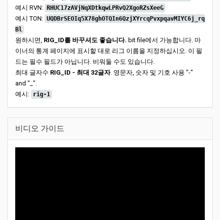
예시 RVN:
RHUC17zAVjNqXDtkqwLPRvQ2XgoRZsXeeG
예시 TON:
UQDBrSEOIq5X78ghOTQIn6QzjXYrcqPvxpqavMIYC6j_rq
Bl
원하시면,
RIG_ID를 바꾸셔도 좋습니다.
bit file에서 가능합니다. 마
이너의 통계 페이지에 표시할 대로 리그 이름을 지정하십시오. 이 필
드는 필수 필드가 아닙니다. 비워둘 수도 있습니다.
최대 글자수
RIG_ID - 최대 32글자
. 영문자, 숫자 및 기호 사용 "-"
and "_".
예시:
rig-1
비디오 가이드