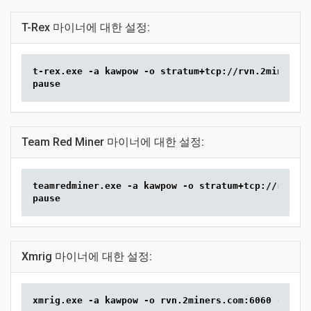
T-Rex 마이너에 대한 설정:
t-rex.exe -a kawpow -o stratum+tcp://rvn.2miners.c
pause
Team Red Miner 마이너에 대한 설정:
teamredminer.exe -a kawpow -o stratum+tcp://rvn.2m
pause
Xmrig 마이너에 대한 설정:
xmrig.exe -a kawpow -o rvn.2miners.com:6060 -u YOU