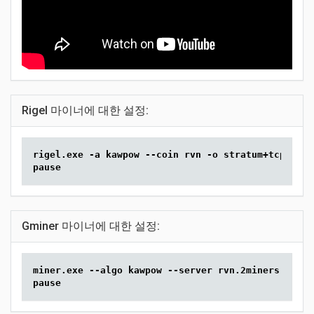
Rigel 마이너에 대한 설정:
rigel.exe -a kawpow --coin rvn -o stratum+tcp://rv
pause
Gminer 마이너에 대한 설정:
miner.exe --algo kawpow --server rvn.2miners.com:6
pause