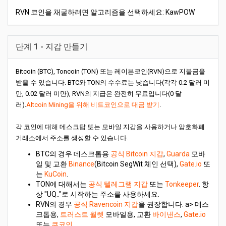
RVN 코인을 채굴하려면 알고리즘을 선택하세요: KawPOW
단계 1 - 지갑 만들기
Bitcoin (BTC), Toncoin (TON) 또는 레이븐코인(RVN)으로 지불금을
받을 수 있습니다. BTC와 TON의 수수료는 낮습니다(각각 0.2 달러 미
만, 0.02 달러 미만), RVN의 지급은 완전히 무료입니다(0 달
러).
Altcoin Mining을 위해 비트코인으로 대금 받기
.
각 코인에 대해 데스크탑 또는 모바일 지갑을 사용하거나 암호화폐
거래소에서 주소를 생성할 수 있습니다.
BTC의 경우 데스크톱용
공식 Bitcoin 지갑
,
Guarda
모바
일 및 교환
Binance
(Bitcoin SegWit 체인 선택),
Gate.io
또
는
KuCoin
.
TON에 대해서는
공식 텔레그램 지갑
또는
Tonkeeper
. 항
상 "UQ.."로 시작하는 주소를 사용하세요.
RVN의 경우
공식 Ravencoin 지갑
을 권장합니다. a> 데스
크톱용,
트러스트 월렛
모바일용, 교환
바이낸스
,
Gate.io
또는
쿠코인
.