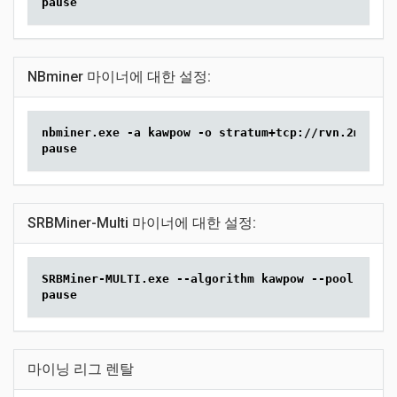
pause
NBminer 마이너에 대한 설정:
nbminer.exe -a kawpow -o stratum+tcp://rvn.2miners
pause
SRBMiner-Multi 마이너에 대한 설정:
SRBMiner-MULTI.exe --algorithm kawpow --pool rvn.2
pause
마이닝 리그 렌탈