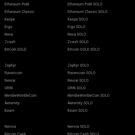
Ethereum PoW
Ethereum PoW SOLO
Ethereum Classic
Ethereum Classic SOLO
Kaspa
Kaspa SOLO
Ergo
Ergo SOLO
Nexa
Nexa SOLO
Zcash
Zcash SOLO
Bitcoin GOLD
Bitcoin GOLD SOLO
Zephyr
Zephyr SOLO
Ravencoin
Ravencoin SOLO
Neurai
Neurai SOLO
GRIN
GRIN SOLO
MimbleWimbleCoin
MimbleWimbleCoin SOLO
Aeternity
Aeternity SOLO
Beam
Beam SOLO
Nervos
Nervos SOLO
Bitcoin Cash
Bitcoin Cash SOLO