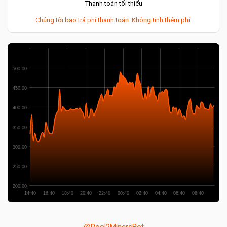
Thanh toán tối thiểu
Chúng tôi bao trả phí thanh toán. Không tính thêm phí.
500.00
450.00
400.00
350.00
300.00
250.00
200.00
14:40
16:40
18:40
20:40
22:40
00:40
02:40
04:40
06:40
08:40
@Pool2MinersBot