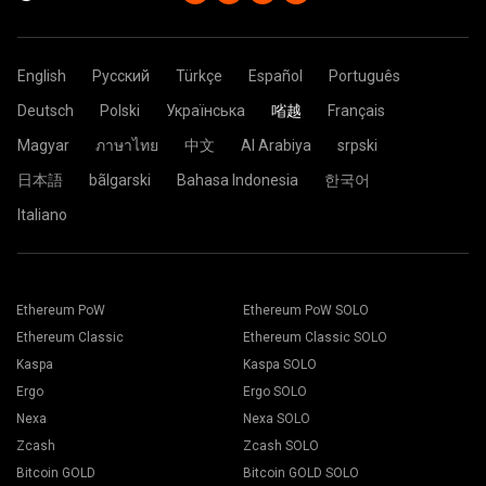
English
Русский
Türkçe
Español
Português
Deutsch
Polski
Українська
㗂越
Français
Magyar
ภาษาไทย
中文
Al Arabiya
srpski
日本語
bãlgarski
Bahasa Indonesia
한국어
Italiano
Ethereum PoW
Ethereum PoW SOLO
Ethereum Classic
Ethereum Classic SOLO
Kaspa
Kaspa SOLO
Ergo
Ergo SOLO
Nexa
Nexa SOLO
Zcash
Zcash SOLO
Bitcoin GOLD
Bitcoin GOLD SOLO