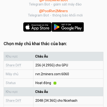
Telegram Bot - giám sát máy đào
@PoolRvn2Miners
Telegram Bot - thông báo khối mới
Chọn máy chủ khai thác của bạn:
Khu vực
Châu Âu
Share Diff
256 (4.295G) cho GPU
Máy chủ
rvn.2miners.com:6060
Status
Hoạt động
Khu vực
Châu Âu
Share Diff
2048 (34.36G) cho Nicehash