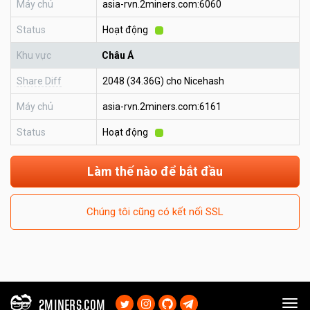
Máy chủ
asia-rvn.2miners.com:6060
Status
Hoạt động
Khu vực
Châu Á
Share Diff
2048 (34.36G) cho Nicehash
Máy chủ
asia-rvn.2miners.com:6161
Status
Hoạt động
Làm thế nào để bắt đầu
Chúng tôi cũng có kết nối SSL
2MINERS.COM