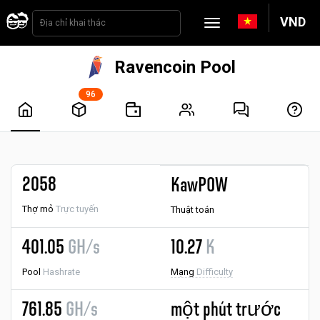
VND
Ravencoin Pool
96
2058
KawPOW
Thợ mỏ
Trực tuyến
Thuật toán
401.05
GH/s
10.27
K
Pool
Hashrate
Mạng
Difficulty
761.85
GH/s
một phút trước