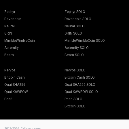
Zephyr
Zephyr SOLO
Ravencoin
Ravencoin SOLO
Neurai
Neurai SOLO
GRIN
GRIN SOLO
MimbleWimbleCoin
MimbleWimbleCoin SOLO
Aeternity
Aeternity SOLO
Beam
Beam SOLO
Nervos
Nervos SOLO
Bitcoin Cash
Bitcoin Cash SOLO
Quai SHA256
Quai SHA256 SOLO
Quai KAWPOW
Quai KAWPOW SOLO
Pearl
Pearl SOLO
Bitcoin SOLO
2017-2026,
2Miners.com