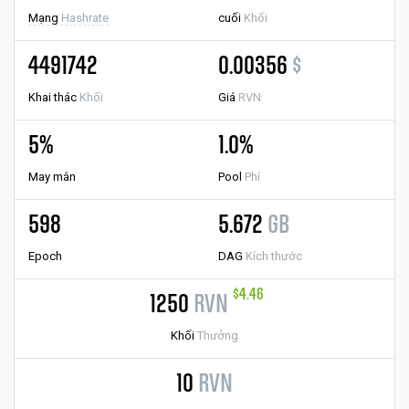
Mạng
Hashrate
cuối
Khối
4491742
0.00356
$
Khai thác
Khối
Giá
RVN
5%
1.0%
May mắn
Pool
Phí
598
5.672
GB
Epoch
DAG
Kích thước
$4.46
1250
RVN
Khối
Thưởng
10
RVN