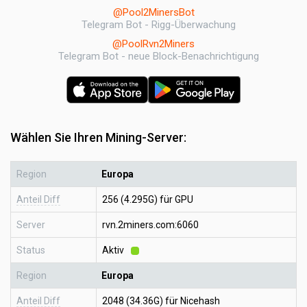
@Pool2MinersBot
Telegram Bot - Rigg-Überwachung
@PoolRvn2Miners
Telegram Bot - neue Block-Benachrichtigung
Wählen Sie Ihren Mining-Server:
Region
Europa
Anteil Diff
256 (4.295G) für GPU
Server
rvn.2miners.com:6060
Status
Aktiv
Region
Europa
Anteil Diff
2048 (34.36G) für Nicehash