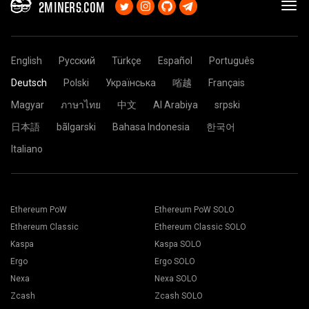
2MINERS.COM
English
Русский
Türkçe
Español
Português
Deutsch
Polski
Українська
㗂越
Français
Magyar
ภาษาไทย
中文
Al Arabiya
srpski
日本語
bãlgarski
Bahasa Indonesia
한국어
Italiano
Ethereum PoW
Ethereum PoW SOLO
Ethereum Classic
Ethereum Classic SOLO
Kaspa
Kaspa SOLO
Ergo
Ergo SOLO
Nexa
Nexa SOLO
Zcash
Zcash SOLO