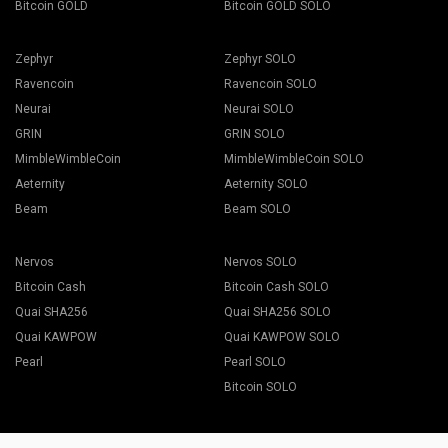
Bitcoin GOLD
Bitcoin GOLD SOLO
Zephyr
Zephyr SOLO
Ravencoin
Ravencoin SOLO
Neurai
Neurai SOLO
GRIN
GRIN SOLO
MimbleWimbleCoin
MimbleWimbleCoin SOLO
Aeternity
Aeternity SOLO
Beam
Beam SOLO
Nervos
Nervos SOLO
Bitcoin Cash
Bitcoin Cash SOLO
Quai SHA256
Quai SHA256 SOLO
Quai KAWPOW
Quai KAWPOW SOLO
Pearl
Pearl SOLO
Bitcoin SOLO