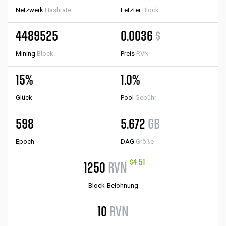
Netzwerk
Hashrate
Letzter
Block
4489525
0.0036
$
Mining
Block
Preis
RVN
15%
1.0%
Glück
Pool
Gebühr
598
5.672
GB
Epoch
DAG
Größe
$4.51
1250
RVN
Block-Belohnung
10
RVN