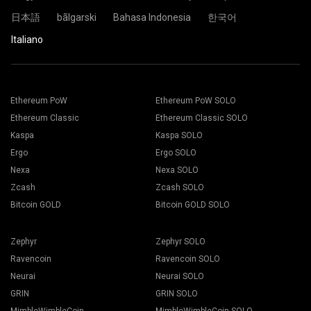
Sei pronto e la tua piattaforma di mining sta minando nella
日本語
bãlgarski
Bahasa Indonesia
한국어
pool di 2Miners.
Italiano
Incolla l'indirizzo del tuo portafoglio nel campo Indirizzo e
Scegli il software di mining appropriato. Puoi trovare il
digita il suo nome nel campo Nome in basso. Premi il
software di mining consigliato nella pagina “
Come
pulsante Crea.
iniziare
". Premi il pulsante Salva.
Scegliere il gruppo di mining 2Miners. Quando viene
Ethereum PoW
Ethereum PoW SOLO
Vai alla scheda “Workers”
visualizzato il popup, selezionare la posizione del server
Seleziona i tuoi rigs e premi il pulsante “Mining".
Ethereum Classic
Ethereum Classic SOLO
più vicina. Il luogo predefinito per l'Europa è l'UE.
Kaspa
Kaspa SOLO
Ergo
Ergo SOLO
Nexa
Nexa SOLO
Zcash
Zcash SOLO
Scegli il tuo portafoglio, moneta e miner dall'elenco a
Bitcoin GOLD
Bitcoin GOLD SOLO
discesa.
Zephyr
Zephyr SOLO
Ravencoin
Ravencoin SOLO
Neurai
Neurai SOLO
Premi il pulsante Applica a tutti per iniziare il mining.
GRIN
GRIN SOLO